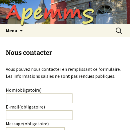
A
p
e
m
m
S
Aller
au
contenu
Recherc
Menu
Nous contacter
Vous pouvez nous contacter en remplissant ce formulaire.
Les informations saisies ne sont pas rendues publiques.
Nom
(obligatoire)
E-mail
(obligatoire)
Message
(obligatoire)