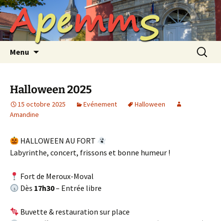
A
p
e
m
m
S
Aller
au
contenu
Recherc
Menu
Halloween 2025
15 octobre 2025
Evénement
Halloween
Amandine
HALLOWEEN AU FORT
Labyrinthe, concert, frissons et bonne humeur !
Fort de Meroux-Moval
Dès
17h30
– Entrée libre
Buvette & restauration sur place