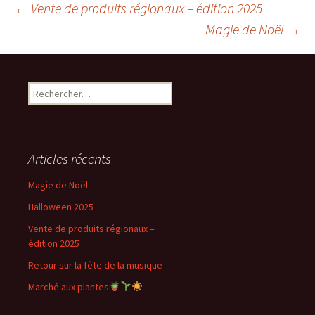
Navigation
←
Vente de produits régionaux – édition 2025
Magie de Noël
→
des
Rechercher :
articles
Articles récents
Magie de Noël
Halloween 2025
Vente de produits régionaux –
édition 2025
Retour sur la fête de la musique
Marché aux plantes