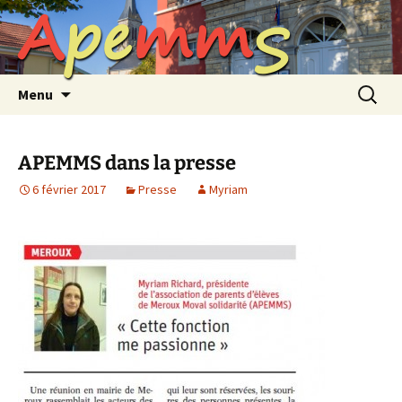
A
p
e
m
m
S
Aller
au
contenu
Recherc
Menu
APEMMS dans la presse
6 février 2017
Presse
Myriam