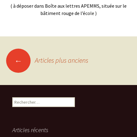
( à déposer dans Boîte aux lettres APEMMS, située sur le
bâtiment rouge de l’é
cole )
Navigation
←
Articles plus anciens
des
articles
Rechercher :
Articles récents