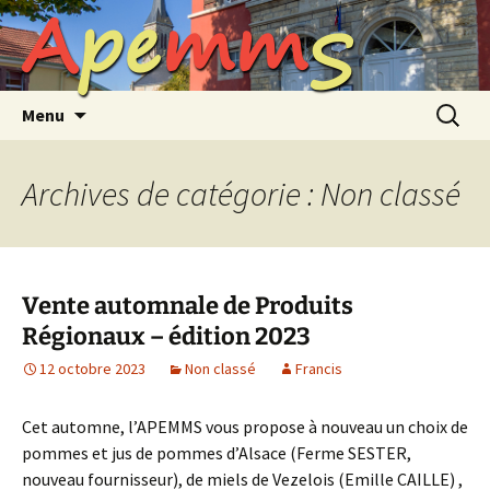
A
p
e
m
m
S
Aller
au
contenu
Recherc
Menu
Archives de catégorie : Non classé
Vente automnale de Produits
Régionaux – édition 2023
12 octobre 2023
Non classé
Francis
Cet automne, l’APEMMS vous propose à nouveau un choix de
pommes et jus de pommes d’Alsace (Ferme SESTER,
nouveau fournisseur), de miels de Vezelois (Emille CAILLE) ,