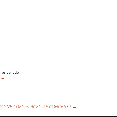
Président de
c
→
GAGNEZ DES PLACES DE CONCERT !
→