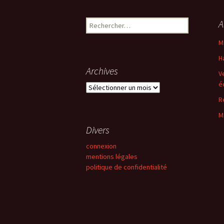
des
Rechercher :
A
articles
M
H
Archives
V
é
Archives
R
M
Divers
connexion
mentions légales
politique de confidentialité