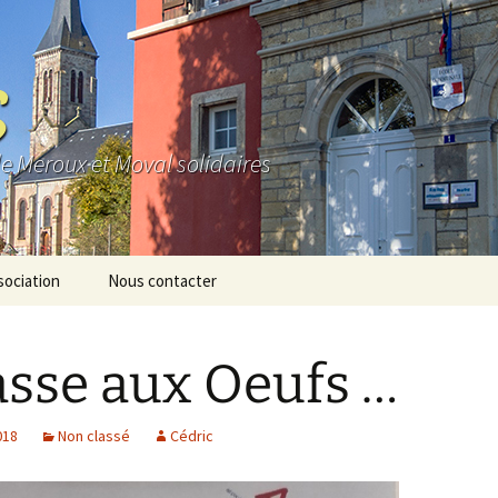
S
de Meroux et Moval solidaires
sociation
Nous contacter
e
sse aux Oeufs …
os
io
018
Non classé
Cédric