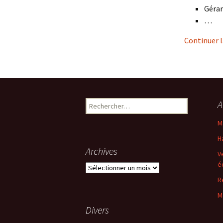
Géra
…
Continuer l
Rechercher :
A
M
H
Archives
V
é
Archives
R
M
Divers