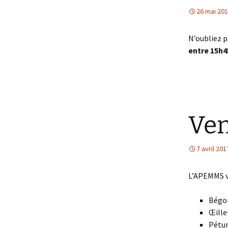
26 mai 20
N’oubliez p
entre 15h4
Ven
7 avril 201
L’APEMMS vo
Bégo
Œille
Pétu