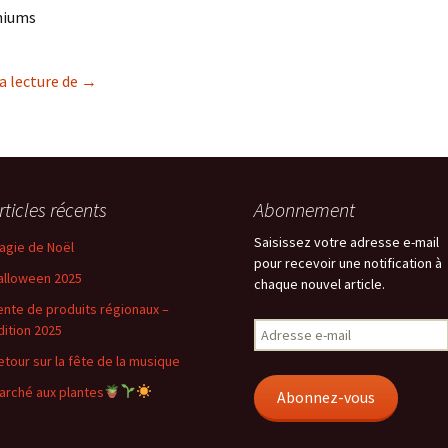
niums
Vente de fleurs
a lecture de
→
rticles récents
Abonnement
Saisissez votre adresse e-mail
agie de Noël
pour recevoir une notification à
alloween 2025
chaque nouvel article.
ente de produits régionaux –
Adresse
dition 2025
e-
etour sur la fête de la musique
mail
arché aux plantes
Abonnez-vous