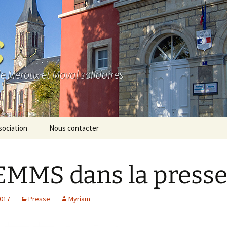
S
de Meroux et Moval solidaires
sociation
Nous contacter
e
MMS dans la press
os
io
2017
Presse
Myriam