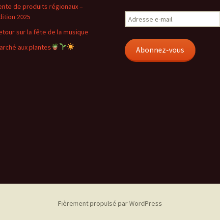
ente de produits régionaux –
Adresse
dition 2025
e-
etour sur la fête de la musique
mail
arché aux plantes
Abonnez-vous
Fièrement propulsé par WordPress