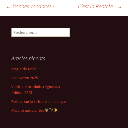
Navigation
←
Bonnes vacances !
C’est la Rentrée !
→
des
Rechercher :
articles
Articles récents
Magie de Noël
Halloween 2025
Vente de produits régionaux –
édition 2025
Retour sur la fête de la musique
Marché aux plantes