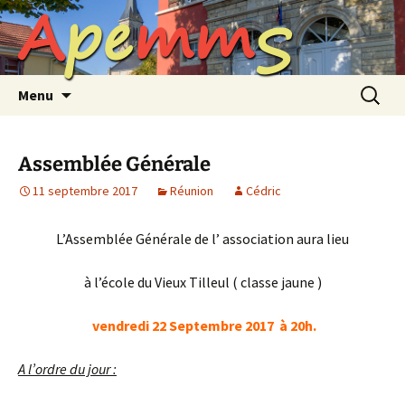
A
p
e
m
m
S
Aller
au
contenu
Recherc
Menu
Assemblée Générale
11 septembre 2017
Réunion
Cédric
L’Assemblée Générale de l’ association aura lieu
à l’école du Vieux Tilleul ( classe jaune )
vendredi 22 Septembre 2017 à 20h.
A l’ordre du jour :