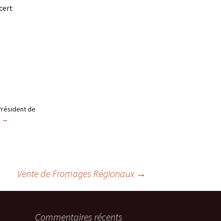
cert
Président de
c
→
Vente de Fromages Régionaux
→
Commentaires récents