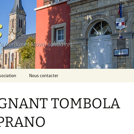
S
de Meroux et Moval solidaires
sociation
Nous contacter
e
GNANT TOMBOLA
os
io
PRANO