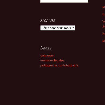
articles
M
H
Archives
V
é
Archives
R
M
Divers
connexion
mentions légales
politique de confidentialité