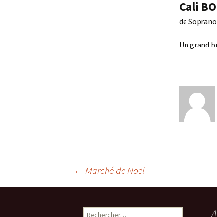
Cali 
de Soprano 
Un grand br
Navigation
←
Marché de Noël
des
Rechercher :
A