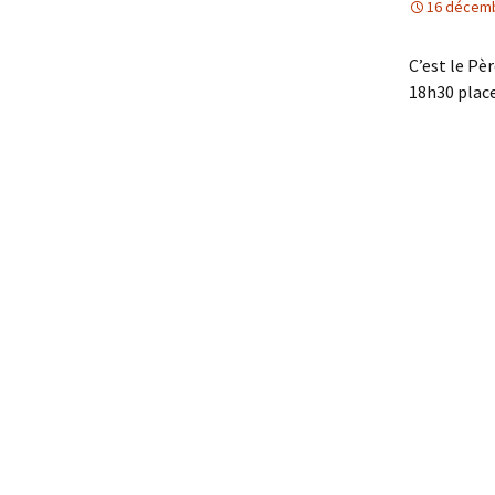
16 décem
C’est le Pè
18h30 place