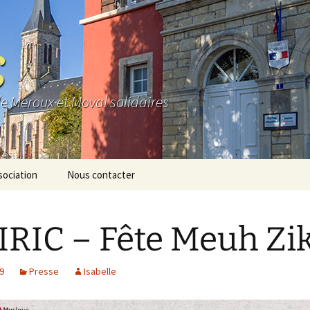
S
de Meroux et Moval solidaires
sociation
Nous contacter
e
RIC – Fête Meuh Zi
os
io
19
Presse
Isabelle