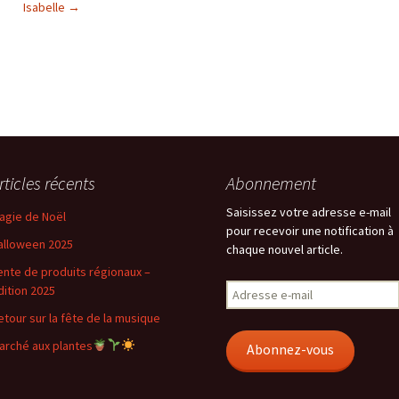
Isabelle
→
rticles récents
Abonnement
Saisissez votre adresse e-mail
agie de Noël
pour recevoir une notification à
alloween 2025
chaque nouvel article.
ente de produits régionaux –
Adresse
dition 2025
e-
etour sur la fête de la musique
mail
arché aux plantes
Abonnez-vous