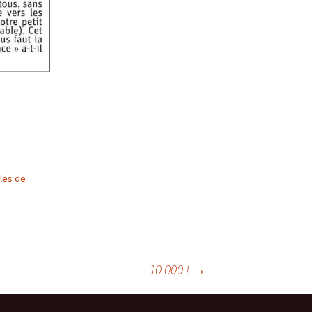
cles de
10 000 !
→