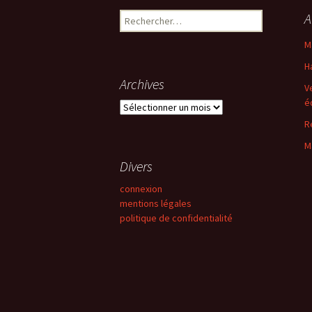
des
Rechercher :
A
articles
M
H
Archives
V
é
Archives
R
M
Divers
connexion
mentions légales
politique de confidentialité