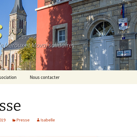
S
de Meroux et Moval solidaires
sociation
Nous contacter
e
sse
os
io
2019
Presse
Isabelle