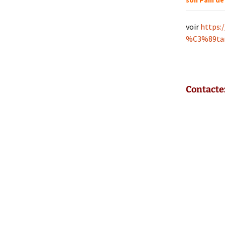
voir
https:
%C3%89tan
Contactez