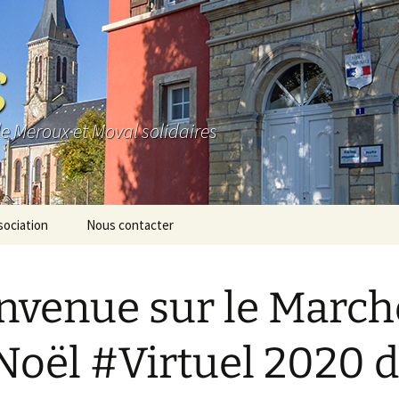
S
de Meroux et Moval solidaires
sociation
Nous contacter
e
nvenue sur le March
os
io
Noël #Virtuel 2020 