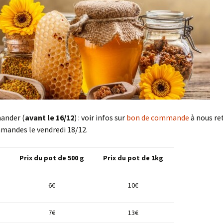
ander (
avant le 16/12
) : voir infos sur
bon de commande
à nous re
mandes le vendredi 18/12.
Prix du pot de 500 g
Prix du pot de 1kg
6€
10€
7€
13€