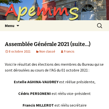
A
p
e
m
m
S
Aller
au
contenu
Recherc
Menu
Assemblée Générale 2021 (suite…)
8 octobre 2021
Non classé
Francis
Voici le résultat des élections des membres du Bureau qui se
sont déroulées au cours de l’AG du 01 octobre 2021 :
Estelle AGHINA-VAUDREY
est réélue présidente,
Cédric PERSONENI
est réélu vice-président
Francis MILLEROT
est réélu secrétaire