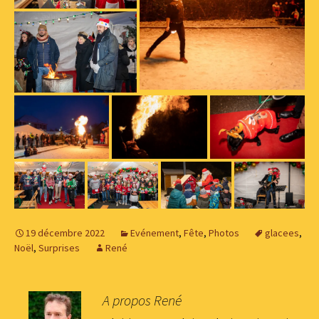
19 décembre 2022
Evénement
,
Fête
,
Photos
glacees
,
Noël
,
Surprises
René
A propos René