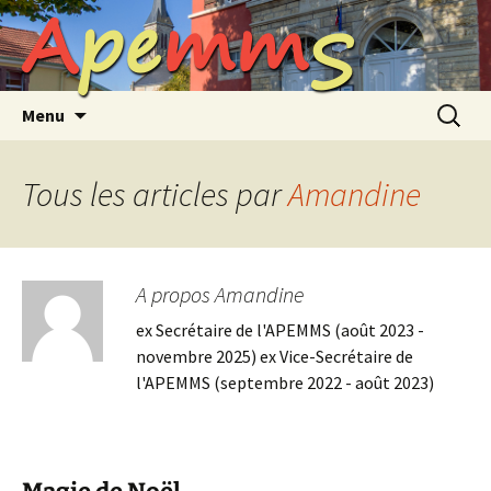
A
p
e
m
m
S
Aller
au
contenu
Recherc
Menu
Tous les articles par
Amandine
A propos Amandine
ex Secrétaire de l'APEMMS (août 2023 -
novembre 2025) ex Vice-Secrétaire de
l'APEMMS (septembre 2022 - août 2023)