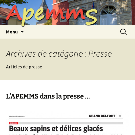
A
p
e
m
m
S
Aller
au
contenu
Recherc
Menu
Archives de catégorie : Presse
Articles de presse
L’APEMMS dans la presse …