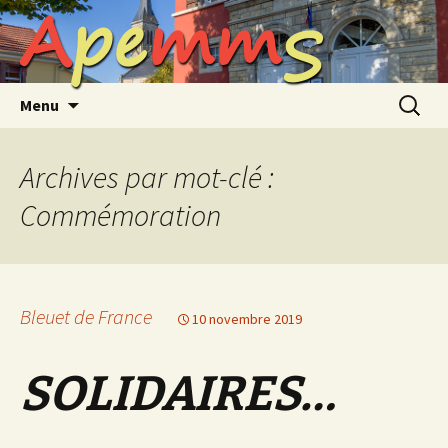
A
p
e
m
m
S
Aller
au
contenu
Recherc
Menu
Archives par mot-clé :
Commémoration
Bleuet de France
10 novembre 2019
SOLIDAIRES…