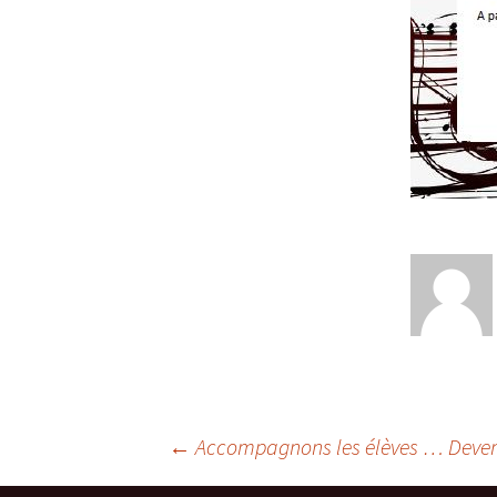
Navigation
←
Accompagnons les élèves … Deve