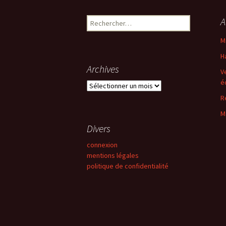
des
Rechercher :
A
articles
M
H
Archives
V
é
Archives
R
M
Divers
connexion
mentions légales
politique de confidentialité