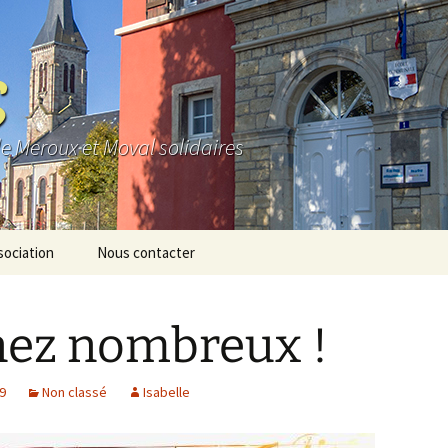
S
de Meroux et Moval solidaires
sociation
Nous contacter
e
ez nombreux !
os
io
19
Non classé
Isabelle