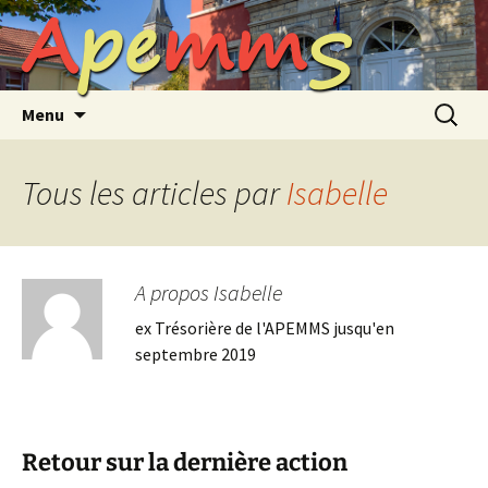
A
p
e
m
m
S
Aller
au
contenu
Recherc
Menu
Tous les articles par
Isabelle
A propos Isabelle
ex Trésorière de l'APEMMS jusqu'en
septembre 2019
Retour sur la dernière action