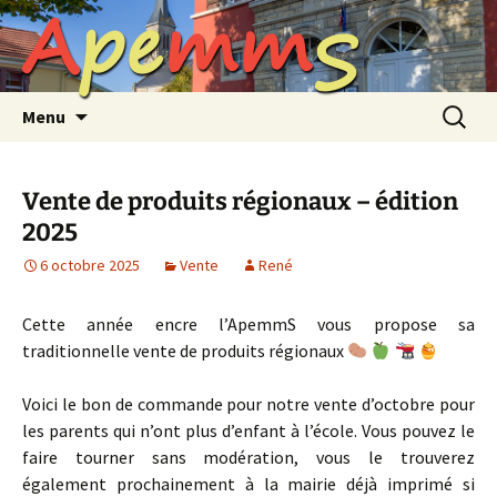
A
p
e
m
m
S
Aller
au
contenu
Recherc
Menu
Vente de produits régionaux – édition
2025
6 octobre 2025
Vente
René
Cette année encre l’ApemmS vous propose sa
traditionnelle vente de produits régionaux
Voici le bon de commande pour notre vente d’octobre pour
les parents qui n’ont plus d’enfant à l’école. Vous pouvez le
faire tourner sans modération, vous le trouverez
également prochainement à la mairie déjà imprimé si