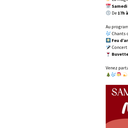
Samedi
De
17h 
Au program
Chants d
Feu d’ar
Concert 
Buvette
Venez parta