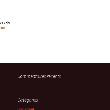
aire de
dine
→
Commentaires récents
Catégories
Evénement