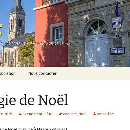
S
de Meroux et Moval solidaires
sociation
Nous contacter
e
ie de Noël
os
io
re 2025
Evénement
,
Fête
concert
,
Noël
Amandine
 de Noël s’invite à Meroux-Moval !