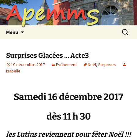
A
p
e
m
m
S
Aller
au
contenu
Recherc
Menu
Surprises Glacées … Acte3
10 décembre 2017
Evénement
Noël
,
Surprises
Isabelle
Samedi 16 décembre 2017
dès 11 h 30
les Lutins reviennent pour fêter Noël !!!