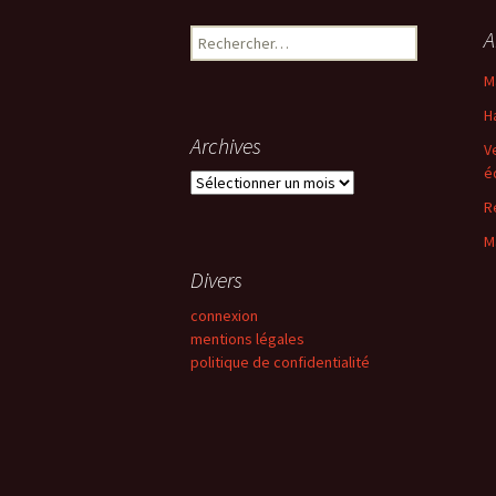
des
Rechercher :
A
articles
M
H
Archives
V
é
Archives
R
M
Divers
connexion
mentions légales
politique de confidentialité