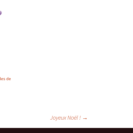
cles de
Joyeux Noël !
→