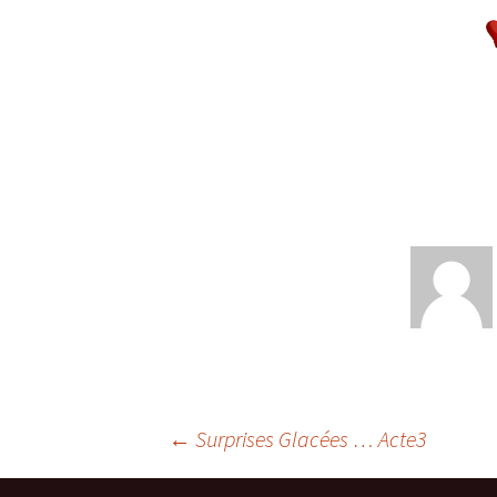
Navigation
←
Surprises Glacées … Acte3