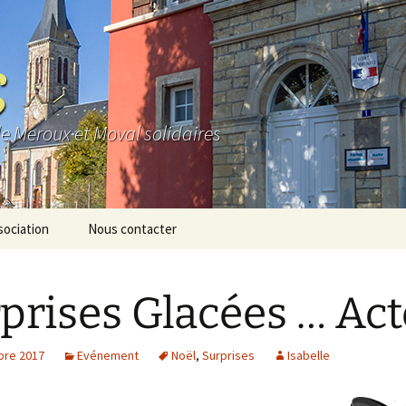
S
de Meroux et Moval solidaires
sociation
Nous contacter
e
prises Glacées … Ac
os
io
bre 2017
Evénement
Noël
,
Surprises
Isabelle