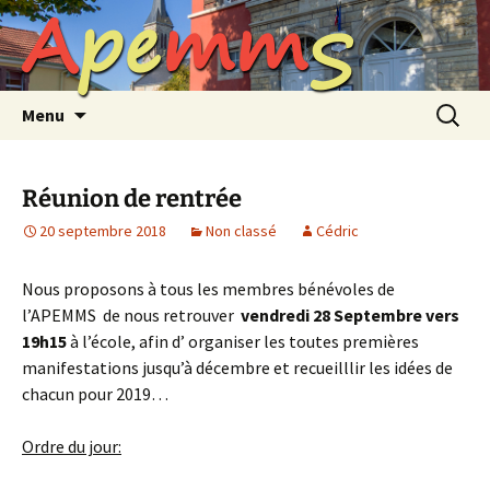
A
p
e
m
m
S
Aller
au
contenu
Recherc
Menu
Réunion de rentrée
20 septembre 2018
Non classé
Cédric
Nous proposons à tous les membres bénévoles de
l’APEMMS de nous retrouver
vendredi 28 Septembre vers
19h15
à l’école, afin d’ organiser les toutes premières
manifestations jusqu’à décembre et recueilllir les idées de
chacun pour 2019…
Ordre du jour: