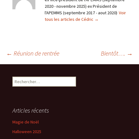
2020 - novembre 2025) ex Président de
l'APEMMS (septembre 2017 - aout 2020)
Voir
tous les articles de Cédric
→
Navigation
←
Réunion de rentrée
Bientôt….
→
des
Rechercher :
articles
Articles récents
Magie de Noël
Halloween 2025