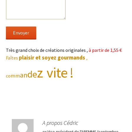
Envoyer
Très grand choix de créations originales ,
à partir de 1,55 €
plaisir et soyez gourmands
Faîtes
,
z
vite
!
de
an
mm
co
A propos Cédric
ex Vice-président de l'APEMMS (septembre