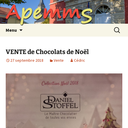
A
p
e
m
m
S
Aller
au
contenu
Recherc
Menu
VENTE de Chocolats de Noël
27 septembre 2018
Vente
Cédric