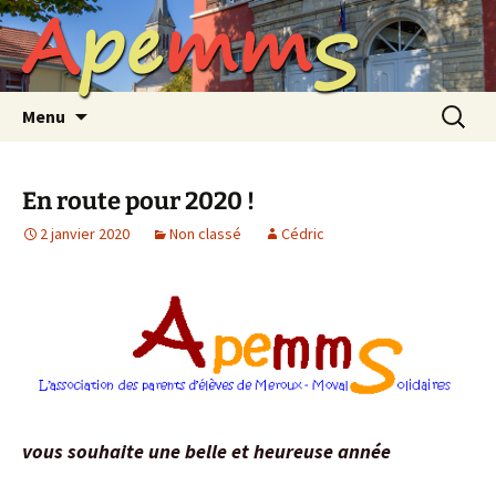
A
p
e
m
m
S
Aller
au
contenu
Recherc
Menu
En route pour 2020 !
2 janvier 2020
Non classé
Cédric
vous souhaite une belle et heureuse année