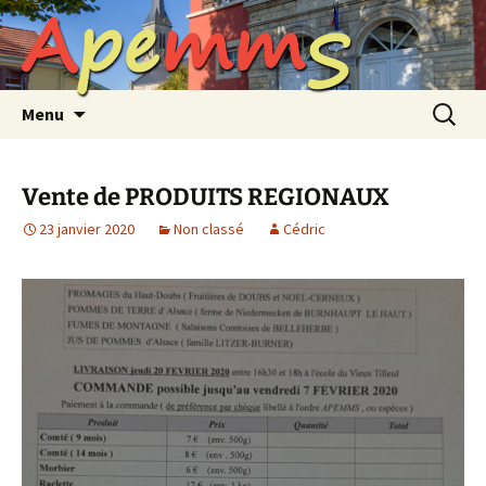
A
p
e
m
m
S
Aller
au
contenu
Recherc
Menu
Vente de PRODUITS REGIONAUX
23 janvier 2020
Non classé
Cédric