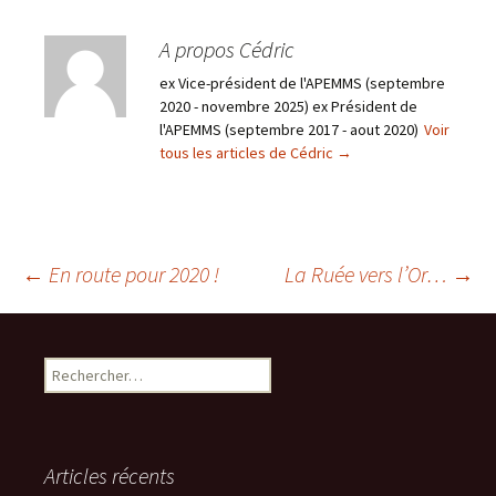
A propos Cédric
ex Vice-président de l'APEMMS (septembre
2020 - novembre 2025) ex Président de
l'APEMMS (septembre 2017 - aout 2020)
Voir
tous les articles de Cédric
→
Navigation
←
En route pour 2020 !
La Ruée vers l’Or…
→
des
Rechercher :
articles
Articles récents