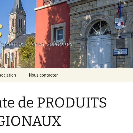
S
de Meroux et Moval solidaires
sociation
Nous contacter
e
te de PRODUITS
os
io
GIONAUX