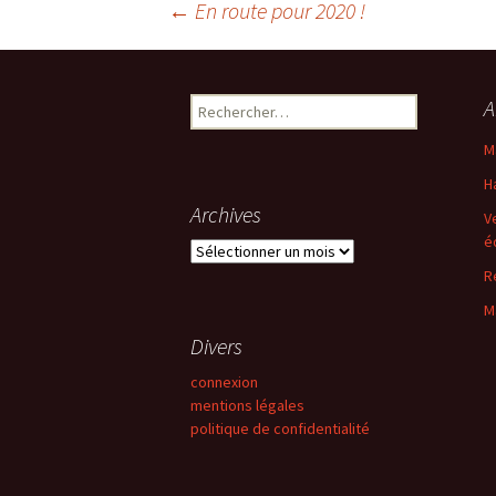
Navigation
←
En route pour 2020 !
des
Rechercher :
A
articles
M
H
Archives
V
é
Archives
R
M
Divers
connexion
mentions légales
politique de confidentialité