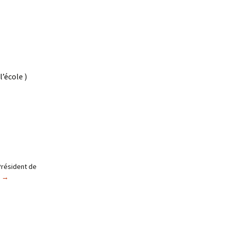
l’é
cole )
Président de
c
→