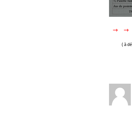
→ →
( à dépose
Livraison