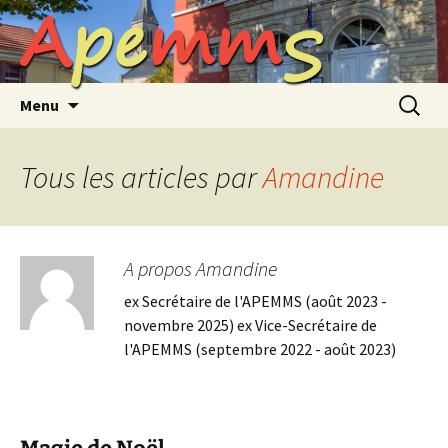
A
p
e
m
m
S
Aller
au
contenu
Recherc
Menu
Tous les articles par
Amandine
A propos Amandine
ex Secrétaire de l'APEMMS (août 2023 -
novembre 2025) ex Vice-Secrétaire de
l'APEMMS (septembre 2022 - août 2023)