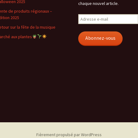
alloween 2025
chaque nouvel article.
ente de produits régionaux –
Adresse
dition 2025
e-
etour sur la fête de la musique
mail
arché aux plantes
Abonnez-vous
Fièrement propulsé par WordPress