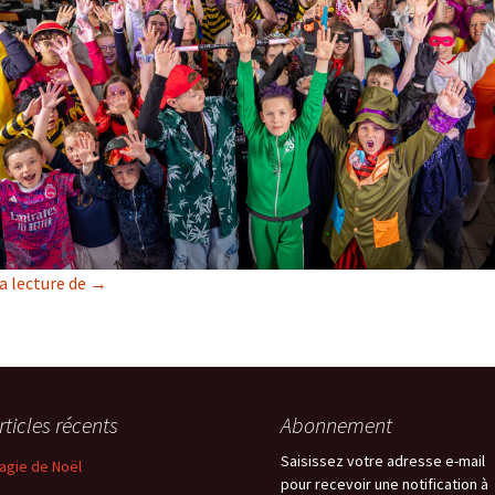
On a fêté les 10 ans de l’Apemms
a lecture de
→
rticles récents
Abonnement
Saisissez votre adresse e-mail
agie de Noël
pour recevoir une notification à