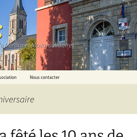
S
de Meroux et Moval solidaires
sociation
Nous contacter
e
niversaire
os
io
a fêté les 10 ans de