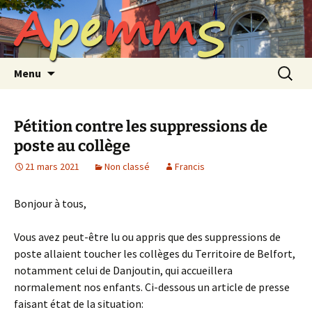
A
p
e
m
m
S
Aller
au
contenu
Recherc
Menu
Pétition contre les suppressions de
poste au collège
21 mars 2021
Non classé
Francis
Bonjour à tous,
Vous avez peut-être lu ou appris que des suppressions de
poste allaient toucher les collèges du Territoire de Belfort,
notamment celui de Danjoutin, qui accueillera
normalement nos enfants. Ci-dessous un article de presse
faisant état de la situation: