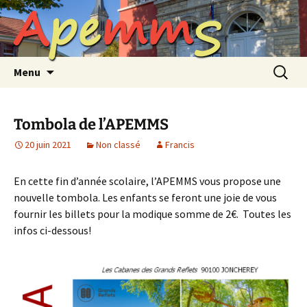
A
p
e
m
m
S
Aller
au
contenu
Recherc
Menu
Tombola de l’APEMMS
20 juin 2021
Non classé
Francis
En cette fin d’année scolaire, l’APEMMS vous propose une
nouvelle tombola. Les enfants se feront une joie de vous
fournir les billets pour la modique somme de 2€. Toutes les
infos ci-dessous!